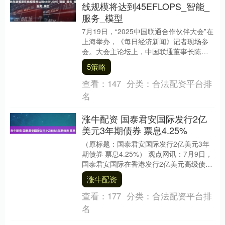
线规模将达到45EFLOPS_智能_
服务_模型
7月19日，“2025中国联通合作伙伴大会”在
上海举办，《每日经济新闻》记者现场参
会。大会主论坛上，中国联通董事长陈忠
岳提到，去年以来，中国联通建设运营了
5策略
上海临....
查看：
147
分类：
合法配资平台排
名
涨牛配资 国泰君安国际发行2亿
美元3年期债券 票息4.25%
（原标题：国泰君安国际发行2亿美元3年
期债券 票息4.25%） 观点网讯：7月9日，
国泰君安国际在香港发行2亿美元高级债
券，息票率为4.25%。 该债券为Reg....
涨牛配资
查看：
177
分类：
合法配资平台排
名