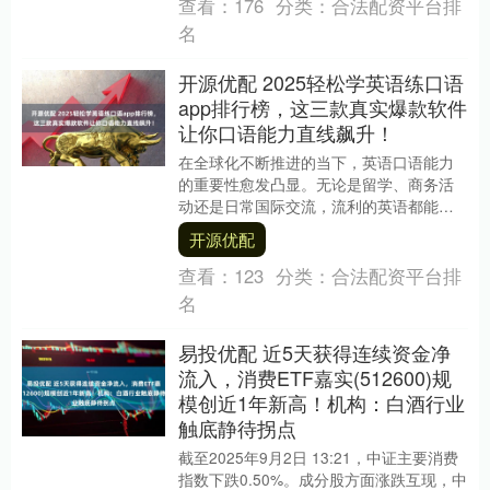
查看：
176
分类：
合法配资平台排
名
开源优配 2025轻松学英语练口语
app排行榜，这三款真实爆款软件
让你口语能力直线飙升！
在全球化不断推进的当下，英语口语能力
的重要性愈发凸显。无论是留学、商务活
动还是日常国际交流，流利的英语都能让
你更具竞争力。不过，提升英语口语并非
开源优配
易事，需要在发音....
查看：
123
分类：
合法配资平台排
名
易投优配 近5天获得连续资金净
流入，消费ETF嘉实(512600)规
模创近1年新高！机构：白酒行业
触底静待拐点
截至2025年9月2日 13:21，中证主要消费
指数下跌0.50%。成分股方面涨跌互现，中