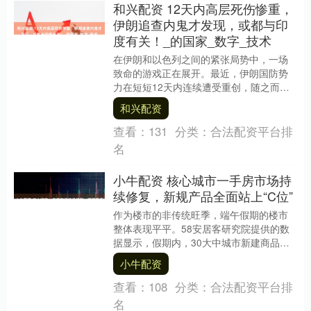
和兴配资 12天内高层死伤惨重，
伊朗追查内鬼才发现，或都与印
度有关！_的国家_数字_技术
在伊朗和以色列之间的紧张局势中，一场
致命的游戏正在展开。最近，伊朗国防势
力在短短12天内连续遭受重创，随之而来
的是一个引人注目的反间谍行动。根据最
和兴配资
新报告，伊朗已....
查看：
131
分类：
合法配资平台排
名
小牛配资 核心城市一手房市场持
续修复，新规产品全面站上“C位”
作为楼市的非传统旺季，端午假期的楼市
整体表现平平。58安居客研究院提供的数
据显示，假期内，30大中城市新建商品房
成交面积合计26.6万平方米，同比有所下
小牛配资
降。不过....
查看：
108
分类：
合法配资平台排
名