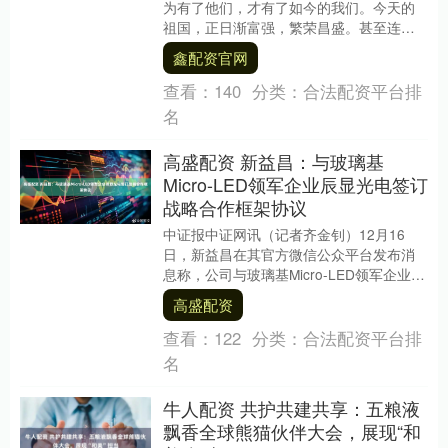
为有了他们，才有了如今的我们。今天的
祖国，正日渐富强，繁荣昌盛。甚至连曾
经高高在上的美国，如今也不再敢小觑我
鑫配资官网
们，而这一切，都....
查看：
140
分类：
合法配资平台排
名
高盛配资 新益昌：与玻璃基
Micro-LED领军企业辰显光电签订
战略合作框架协议
中证报中证网讯（记者齐金钊）12月16
日，新益昌在其官方微信公众平台发布消
息称，公司与玻璃基Micro-LED领军企业辰
显光电正式签订战略合作框架协议。双方
高盛配资
将聚....
查看：
122
分类：
合法配资平台排
名
牛人配资 共护共建共享：五粮液
飘香全球熊猫伙伴大会，展现“和