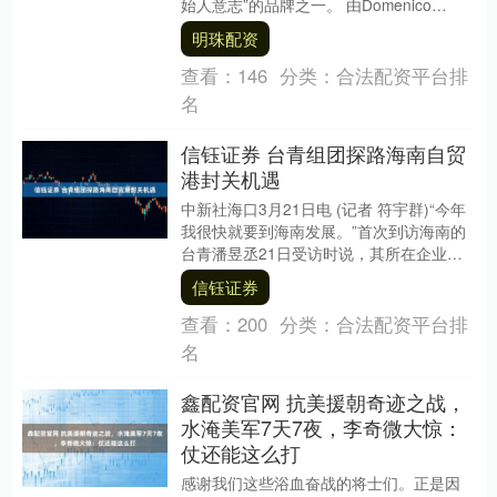
始人意志”的品牌之一。 由Domenico
Dolce与Stefano Gabb....
明珠配资
查看：
146
分类：
合法配资平台排
名
信钰证券 台青组团探路海南自贸
港封关机遇
中新社海口3月21日电 (记者 符宇群)“今年
我很快就要到海南发展。”首次到访海南的
台青潘昱丞21日受访时说，其所在企业本
月已在海口江东新区注册子公司，主攻能
信钰证券
源....
查看：
200
分类：
合法配资平台排
名
鑫配资官网 抗美援朝奇迹之战，
水淹美军7天7夜，李奇微大惊：
仗还能这么打
感谢我们这些浴血奋战的将士们。正是因