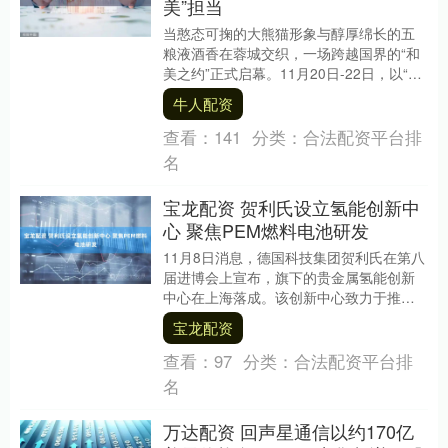
美”担当
当憨态可掬的大熊猫形象与醇厚绵长的五
粮液酒香在蓉城交织，一场跨越国界的“和
美之约”正式启幕。11月20日-22日，以“共
护、共建、共享”为主题的2025全球熊猫....
牛人配资
查看：
141
分类：
合法配资平台排
名
宝龙配资 贺利氏设立氢能创新中
心 聚焦PEM燃料电池研发
11月8日消息，德国科技集团贺利氏在第八
届进博会上宣布，旗下的贵金属氢能创新
中心在上海落成。该创新中心致力于推动
氢能技术的突破与产业化应用，加速氢能
宝龙配资
解决方案的广....
查看：
97
分类：
合法配资平台排
名
万达配资 回声星通信以约170亿