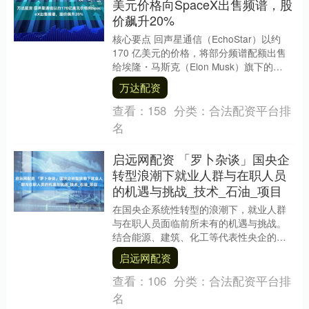
美元价格向SpaceX出售频谱，股
价飙升20%
核心要点 回声星通信（EchoStar）以约
170 亿美元的价格，将部分频谱配额出售
给埃隆・马斯克（Elon Musk）旗下的
SpaceX。 此前在上月末，....
万达配资
查看：
158
分类：
合法配资平台排
名
启远网配资 「罗卜杂谈」国央企
转型浪潮下就业人群与在职人员
的机遇与挑战_技术_石油_项目
在国央企系统性转型的浪潮下，就业人群
与在职人员面临前所未有的机遇与挑战。
结合能源、建筑、化工等代表性央企的最
新动态，以下分维度提出应对策略，涵盖
启远网配资
就业选择、能力升....
查看：
106
分类：
合法配资平台排
名