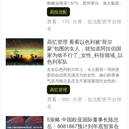
粮糖业领涨1.57%，贵州茅台、海大集团跟
涨；百润股份领跌，华熙生物、....
易投优配
查看：
110
分类：
合法配资平台排
名
高忆管理 看看以色列被“荷尔
蒙”包围的女人，就知道阿拉伯国
家为啥不行了_女性_科技领域_以
色列军队
走在以色列的大街上，令人眼前一亮的是
那些自信而充满活力的女性。她们的青春
气息与独立姿态无不展现着现代女性的魅
力。这里的女人们个个都敢于展现自己的
高忆管理
风采，充满了自信....
查看：
203
分类：
合法配资平台排
名
5策略 中国欧亚国际董事长陈忠
岳：8081867预计到年底智算在