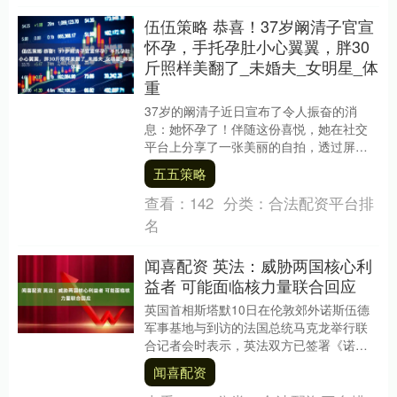
伍伍策略 恭喜！37岁阚清子官宣
怀孕，手托孕肚小心翼翼，胖30
斤照样美翻了_未婚夫_女明星_体
重
37岁的阚清子近日宣布了令人振奋的消
息：她怀孕了！伴随这份喜悦，她在社交
平台上分享了一张美丽的自拍，透过屏
幕，幸福感几乎要溢出。 这位准妈妈的状
五五策略
态与传统印象中的....
查看：
142
分类：
合法配资平台排
名
闻喜配资 英法：威胁两国核心利
益者 可能面临核力量联合回应
英国首相斯塔默10日在伦敦郊外诺斯伍德
军事基地与到访的法国总统马克龙举行联
合记者会时表示，英法双方已签署《诺斯
伍德宣言》，首次明确双方将就各自独立
闻喜配资
的核威慑力量进....