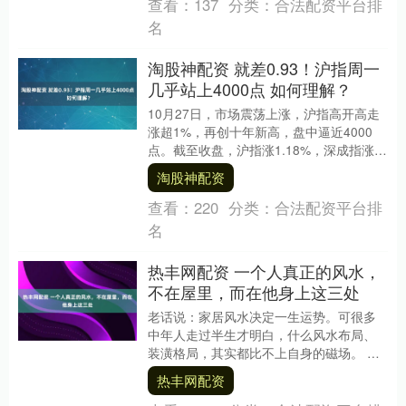
查看：
137
分类：
合法配资平台排
名
淘股神配资 就差0.93！沪指周一
几乎站上4000点 如何理解？
10月27日，市场震荡上涨，沪指高开高走
涨超1%，再创十年新高，盘中逼近4000
点。截至收盘，沪指涨1.18%，深成指涨
1.51%，创业板指涨1.98%。 板块....
淘股神配资
查看：
220
分类：
合法配资平台排
名
热丰网配资 一个人真正的风水，
不在屋里，而在他身上这三处
老话说：家居风水决定一生运势。可很多
中年人走过半生才明白，什么风水布局、
装潢格局，其实都比不上自身的磁场。 真
正的“好运气”，往往藏在你的一言一行，一
热丰网配资
举一动里。....