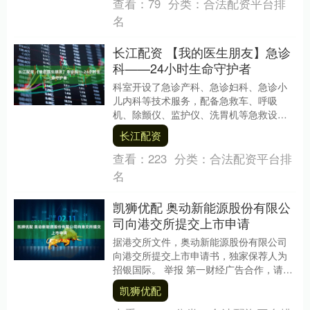
查看：
79
分类：
合法配资平台排
名
长江配资 【我的医生朋友】急诊
科——24小时生命守护者
科室开设了急诊产科、急诊妇科、急诊小
儿内科等技术服务，配备急救车、呼吸
机、除颤仪、监护仪、洗胃机等急救设
备，设有抢救室、处置室、诊疗区、留观
长江配资
室、输液中心五大功能....
查看：
223
分类：
合法配资平台排
名
凯狮优配 奥动新能源股份有限公
司向港交所提交上市申请
据港交所文件，奥动新能源股份有限公司
向港交所提交上市申请书，独家保荐人为
招银国际。 举报 第一财经广告合作，请点
击这里此内容为第一财经原创，著作权归
凯狮优配
第一财经所有....