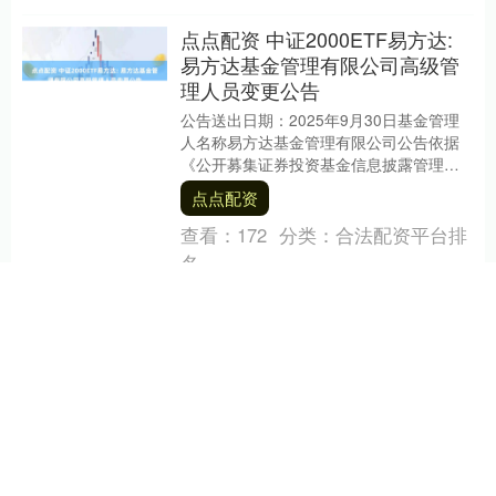
点点配资 中证2000ETF易方达:
易方达基金管理有限公司高级管
理人员变更公告
公告送出日期：2025年9月30日基金管理
人名称易方达基金管理有限公司公告依据
《公开募集证券投资基金信息披露管理办
法》《证券基金经营机构董事、监事、高
点点配资
级管理人员....
查看：
172
分类：
合法配资平台排
名
汇配资 9月18日甬金转债下跌
0.17%，转股溢价率83.32%
本站消息，9月18日甬金转债收盘下跌
0.17%，报119.12元/张，成交额2269.08
万元，转股溢价率83.32%。 资料显示，甬
金转债信用级别为“AA-”....
汇配资
查看：
181
分类：
合法配资平台排