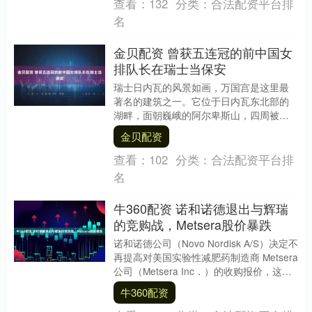
查看：
132
分类：
合法配资平台排
名
金贝配资 曾获五连冠的前中国女
排队长在瑞士当保安
瑞士日内瓦的风景如画，万国宫是这里最
著名的建筑之一。它位于日内瓦东北部的
湖畔，面朝巍峨的阿尔卑斯山，四周被葱
郁的绿树环绕，环境格外宜人。万国宫，
金贝配资
也叫国联大厦，曾....
查看：
102
分类：
合法配资平台排
名
牛360配资 诺和诺德退出与辉瑞
的竞购战，Metsera股价暴跌
诺和诺德公司（Novo Nordisk A/S）决定不
再提高对美国实验性减肥药制造商 Metsera
公司（Metsera Inc．）的收购报价，这场
与辉瑞公司....
牛360配资