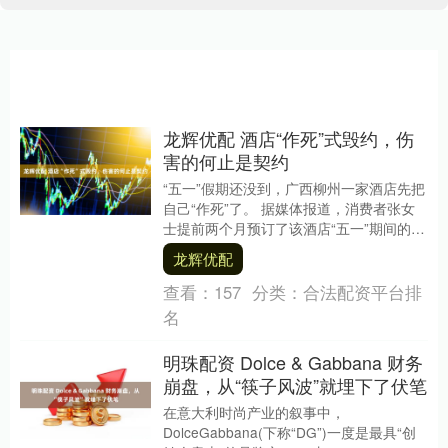
龙辉优配 酒店“作死”式毁约，伤
害的何止是契约
“五一”假期还没到，广西柳州一家酒店先把
自己“作死”了。 据媒体报道，消费者张女
士提前两个月预订了该酒店“五一”期间的房
间，4晚共计494.85元，临近出行却被....
龙辉优配
查看：
157
分类：
合法配资平台排
名
明珠配资 Dolce & Gabbana 财务
崩盘，从“筷子风波”就埋下了伏笔
在意大利时尚产业的叙事中，
DolceGabbana(下称“DG”)一度是最具“创