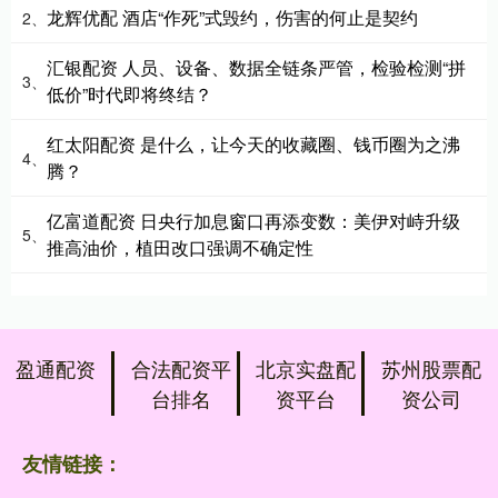
龙辉优配 酒店“作死”式毁约，伤害的何止是契约
2、
汇银配资 人员、设备、数据全链条严管，检验检测“拼
3、
低价”时代即将终结？
红太阳配资 是什么，让今天的收藏圈、钱币圈为之沸
4、
腾？
亿富道配资 日央行加息窗口再添变数：美伊对峙升级
5、
推高油价，植田改口强调不确定性
盈通配资
合法配资平
北京实盘配
苏州股票配
台排名
资平台
资公司
友情链接：