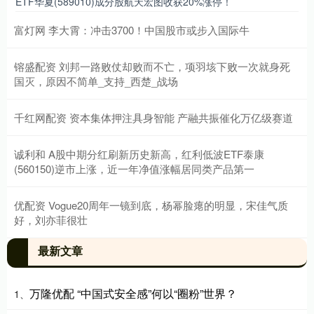
ETF华夏(589010)成分股航天宏图收获20%涨停！
富灯网 李大霄：冲击3700！中国股市或步入国际牛
镕盛配资 刘邦一路败仗却败而不亡，项羽垓下败一次就身死
国灭，原因不简单_支持_西楚_战场
千红网配资 资本集体押注具身智能 产融共振催化万亿级赛道
诚利和 A股中期分红刷新历史新高，红利低波ETF泰康
(560150)逆市上涨，近一年净值涨幅居同类产品第一
优配资 Vogue20周年一镜到底，杨幂脸瘪的明显，宋佳气质
好，刘亦菲很壮
最新文章
万隆优配 “中国式安全感”何以“圈粉”世界？
1、