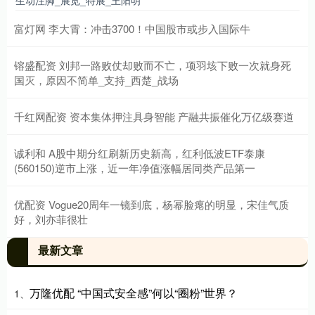
生动注脚_展览_特展_王阳明
富灯网 李大霄：冲击3700！中国股市或步入国际牛
镕盛配资 刘邦一路败仗却败而不亡，项羽垓下败一次就身死
国灭，原因不简单_支持_西楚_战场
千红网配资 资本集体押注具身智能 产融共振催化万亿级赛道
诚利和 A股中期分红刷新历史新高，红利低波ETF泰康
(560150)逆市上涨，近一年净值涨幅居同类产品第一
优配资 Vogue20周年一镜到底，杨幂脸瘪的明显，宋佳气质
好，刘亦菲很壮
最新文章
万隆优配 “中国式安全感”何以“圈粉”世界？
1、