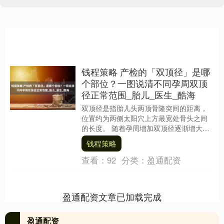
钱程策略 产检的「双顶径」是哪
个部位？一图说清不同孕周双顶
径正常范围_胎儿_医生_酷海
双顶径是指胎儿头两顶骨隆突间的距离，
位置约为两侧太阳穴上方最宽处骨头之间
的长度。 随着孕周增加双顶径逐渐增大，
用来估算孕龄和监测胎儿发育大小情况。
钱程策略
不同孕周的双....
查看：
92
分类：
盈通配资
盈通配资文章已加载完成
盈通配资