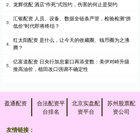
龙辉优配 酒店“作死”式毁约，伤害的何止是契约
2、
汇银配资 人员、设备、数据全链条严管，检验检测“拼
3、
低价”时代即将终结？
红太阳配资 是什么，让今天的收藏圈、钱币圈为之沸
4、
腾？
亿富道配资 日央行加息窗口再添变数：美伊对峙升级
5、
推高油价，植田改口强调不确定性
盈通配资
合法配资平
北京实盘配
苏州股票配
台排名
资平台
资公司
友情链接：