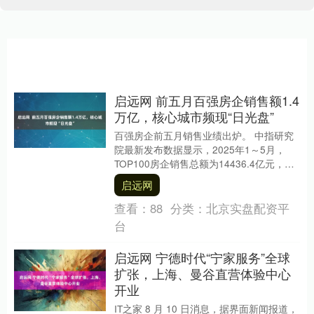
启远网 前五月百强房企销售额1.4
万亿，核心城市频现“日光盘”
百强房企前五月销售业绩出炉。 中指研究
院最新发布数据显示，2025年1～5月，
TOP100房企销售总额为14436.4亿元，同
比下降10.8%，降幅较1～4月基....
启远网
查看：
88
分类：
北京实盘配资平
台
启远网 宁德时代“宁家服务”全球
扩张，上海、曼谷直营体验中心
开业
IT之家 8 月 10 日消息，据界面新闻报道，