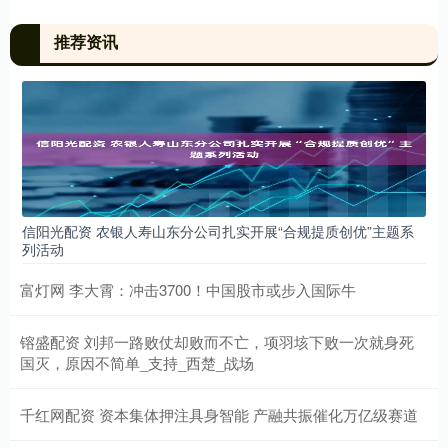
推荐资讯
信阳光配资 农银人寿山东分公司扎实开展“合规提质创优”主题系
列活动
富灯网 李大霄：冲击3700！中国股市或步入国际牛
镕盛配资 刘邦一路败仗却败而不亡，项羽垓下败一次就身死
国灭，原因不简单_支持_西楚_战场
千红网配资 资本集体押注具身智能 产融共振催化万亿级赛道