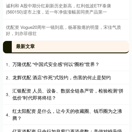
诚利和 A股中期分红刷新历史新高，红利低波ETF泰康
(560150)逆市上涨，近一年净值涨幅居同类产品第一
优配资 Vogue20周年一镜到底，杨幂脸瘪的明显，宋佳气质
好，刘亦菲很壮
最新文章
万隆优配 “中国式安全感”何以“圈粉”世界？
1、
龙辉优配 酒店“作死”式毁约，伤害的何止是契约
2、
汇银配资 人员、设备、数据全链条严管，检验检测“拼
3、
低价”时代即将终结？
红太阳配资 是什么，让今天的收藏圈、钱币圈为之沸
4、
腾？
亿富道配资 日央行加息窗口再添变数：美伊对峙升级