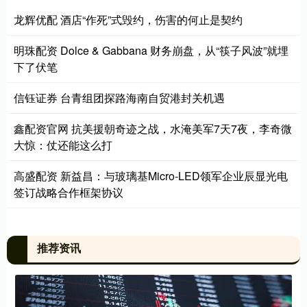
龙辉优配 酒店“作死”式毁约，伤害的何止是契约
明珠配资 Dolce & Gabbana 财务崩盘，从“筷子风波”就埋
下了伏笔
信钰证券 台青组团探路海南自贸港封关机遇
鑫配资官网 抗美援朝奇迹之战，水淹美军7天7夜，李奇微
大惊：仗还能这么打
高盛配资 新益昌：与玻璃基Micro-LED领军企业辰显光电
签订战略合作框架协议
推荐资讯