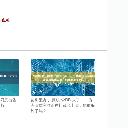
一应验
en同意出售
创利配资 川藏线“求RB”火了！一场
%股权
表演式穷游正在川藏线上演，你被骗
到了吗？