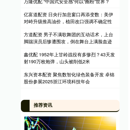
万隆优配 “中国式安全感”何以“圈粉”世界？
亿富道配资 日央行加息窗口再添变数：美伊
对峙升级推高油价，植田改口强调不确定性
方道配资 男子不满歌舞团的互动话术，上台
脚踹演员后惨遭围攻，倒在舞台上满脸血迹
鑫优配 1952年上甘岭战役有多惨烈？43天发
射190万枚炮弹，山头被削低2米
东兴资本配资 聚焦数智化绿色装备开发 卓锦
股份参展2025浙江环境科技年会
推荐资讯