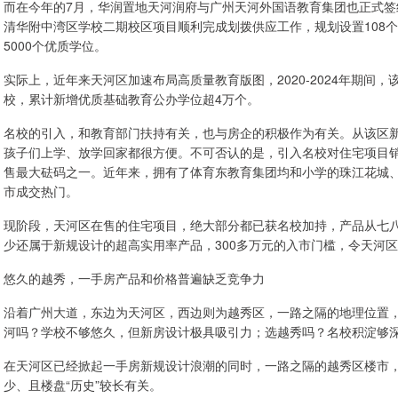
而在今年的7月，华润置地天河润府与广州天河外国语教育集团也正式签
清华附中湾区学校二期校区项目顺利完成划拨供应工作，规划设置108个
5000个优质学位。
实际上，近年来天河区加速布局高质量教育版图，2020-2024年期间
校，累计新增优质基础教育公办学位超4万个。
名校的引入，和教育部门扶持有关，也与房企的积极作为有关。从该区
孩子们上学、放学回家都很方便。不可否认的是，引入名校对住宅项目
售最大砝码之一。近年来，拥有了体育东教育集团均和小学的珠江花城
市成交热门。
现阶段，天河区在售的住宅项目，绝大部分都已获名校加持，产品从七
少还属于新规设计的超高实用率产品，300多万元的入市门槛，令天河
悠久的越秀，一手房产品和价格普遍缺乏竞争力
沿着广州大道，东边为天河区，西边则为越秀区，一路之隔的地理位置，
河吗？学校不够悠久，但新房设计极具吸引力；选越秀吗？名校积淀够
在天河区已经掀起一手房新规设计浪潮的同时，一路之隔的越秀区楼市
少、且楼盘“历史”较长有关。