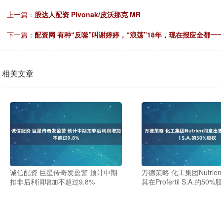
上一篇：
股达人配资 Pivonak/皮沃那克 MR
下一篇：
配资网 有种“反噬”叫谢婷婷，“浪荡”18年，现在报应全都一
相关文章
诚信配资 巨星传奇发盈警 预计中期
万德策略 化工集团Nutri
扣非后利润增加不超过9.8%
其在Profertil S.A.的50