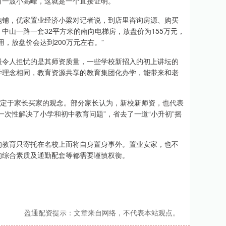
有一波小高峰，这就是一个直接证明。
地铺，优家置业经济小梁对记者说，到店里咨询房源、购买
中山一路一套32平方米的南向电梯房，放盘价为155万元，
，放盘价会达到200万元左右。”
最令人担忧的是其师资质量，一些学校新招入的初上讲坛的
学理念相同，教育资源共享的教育集团化办学，能带来和老
决定于家长买家的观念。部分家长认为，新校新师资，也代表
次性解决了小学和初中教育问题”，省去了一道“小升初”摇
的教育只寄托在名校上而将自身置身事外。置业安家，也不
的综合素质及通勤配套等都需要谨慎权衡。
盈通配资提示：文章来自网络，不代表本站观点。