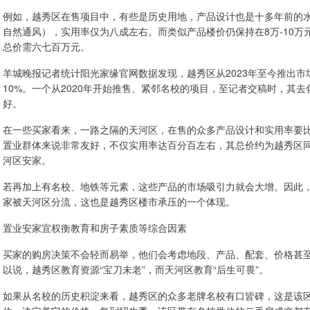
例如，越秀区在售项目中，有些是历史用地，产品设计也是十多年前的水
自然通风），实用率仅为八成左右。而类似产品楼价仍保持在8万-10万
总价需六七百万元。
羊城晚报记者统计阳光家缘官网数据发现，越秀区从2023年至今推出
10%。一个从2020年开始推售、紧邻名校的项目，至记者交稿时，其
好。
在一些买家看来，一路之隔的天河区，在售的众多产品设计和实用率要比
置业群体来说非常友好，不仅实用率达百分百左右，其总价约为越秀区同
河区安家。
若再加上有名校、地铁等元素，这些产品的市场吸引力就会大增。因此
家被天河区分流，这也是越秀区楼市承压的一个体现。
置业安家宜权衡教育和房子素质等综合因素
买家的购房决策不会轻而易举，他们会考虑地段、产品、配套、价格甚
以说，越秀区教育资源“宝刀未老”，而天河区教育“后生可畏”。
如果从名校的历史积淀来看，越秀区的众多老牌名校有口皆碑，这是该