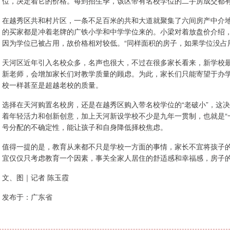
位，决定着它的价格。每到招生季，该区带有名校学位的二手房成交都
在越秀区共和村片区，一条不足百米的共和大道就聚集了六间房产中介
的买家都是冲着老牌的广铁小学和中学学位来的。小梁对着放盘价介绍，
因为学位已被占用，故价格相对较低。“同样面积的房子，如果学位没占用
天河区近年引入名校众多，名声也很大，不过在很多家长看来，新学校
新老师，会增加家长们对教学质量的顾虑。为此，家长们只能寄望于办
校一样甚至是超越老校的质量。
选择在天河购置名校房，还是在越秀区购入带名校学位的“老破小”，这
着年轻活力和创新创意，加上天河新设学校不少是九年一贯制，也就是“一
号分配的不确定性，能让孩子和自身降低择校焦虑。
值得一提的是，教育从来都不只是学校一方面的事情，家长不宜将孩子
宜仅仅只考虑教育一个因素，事关全家人居住的舒适感和幸福感，房子
文、图｜记者 陈玉霞
发布于：广东省