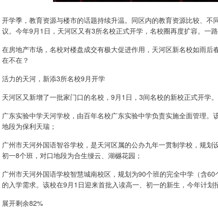
开学季，教育资源与楼市的话题持续升温。同区内的教育资源比较、不
议。今年9月1日，天河区又有3所名校正式开学，名校圈再度扩容。一
在房地产市场，名校对楼盘成交有极大促进作用，天河区新名校如雨后
在不在？
活力的天河，新添3所名校9月开学
天河区又新增了一批家门口的名校，9月1日，3间名校的新校正式开学
广东实验中学天河学校，由百年名校广东实验中学负责实施全面管理。该
地段为保利天瑞；
广州市天河外国语智谷学校，是天河区属的公办九年一贯制学校，规划设
初一8个班，对口地段为合生缦云、湖樾花园；
广州市天河外国语学校智慧城南校区，规划为90个班的完全中学（含60
的入学需求。该校在9月1日迎来首批入读高一、初一的新生，今年计划招生
展开剩余82%