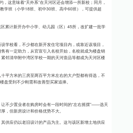
约，这意味着“天外系”在天河区还会增添一所新校；同月，
教学班（小学18班、初中30班、高中60班），可提供超
，该区累计新开办中小学、幼儿园（区）45所，改扩建一批学
新设学校看，不少都在新开发住宅项目内，或靠近该项目，
销售有一定助力，从官宣引入名校开始，名校就成为楼盘销
、紧邻清华附中湾区学校一期的天河壹品等都成为天河区楼
八十平方米的三房至两百平方米左右的大户型都有得选，不
区楼盘受到不少刚需和改善型买家追捧。
让不少置业者在购房时会有一段时间的“左右摇摆”——选天
深厚，但新房设计和价格优势不大。
，其供应仍以老旧设计的产品为主。这与该区新增土地供应