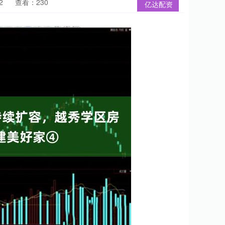
2
查看：230
亿达配资