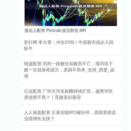
股达人配资 Pivonak/皮沃那克 MR
富灯网 李大霄：冲击3700！中国股市或步入国
际牛
镕盛配资 刘邦一路败仗却败而不亡，项羽垓下
败一次就身死国灭，原因不简单_支持_西楚_战
场
亿达配资 广州天河名校圈持续扩容，越秀学区
房优势不再？｜育建美好家④
人人操盘配资 正泰安能IPO被叫停，原因竟然是
业绩增长太快了