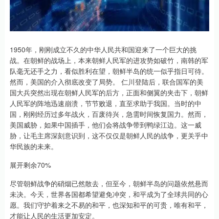
1950年，刚刚成立不久的中华人民共和国迎来了一个巨大的挑
战。在朝鲜的战场上，本来朝鲜人民军的进攻势如破竹，南韩的军
队毫无还手之力，看似胜利在望，朝鲜半岛的统一似乎指日可待。
然而，美国的介入彻底改变了局势。 仁川登陆后，联合国军的美
国大兵突然出现在朝鲜人民军的后方，正面和侧翼的夹击下，朝鲜
人民军的阵地迅速崩溃，节节败退，直至求助于我国。当时的中
国，刚刚经历过多年战火，百废待兴，急需时间恢复国力。然而，
美国威胁，如果中国插手，他们会将战争带到鸭绿江边。这一威
胁，让毛主席深刻意识到，这不仅仅是朝鲜人民的战争，更关乎中
华民族的未来。
展开剩余70%
尽管朝鲜战争的硝烟已然散去，但至今，朝鲜半岛的问题依然悬而
未决。今天，世界各国都希望避免冲突，和平成为了全球共同的心
愿。我们守护着来之不易的和平，也深知和平的可贵，唯有和平，
才能让人民的生活更加安定。