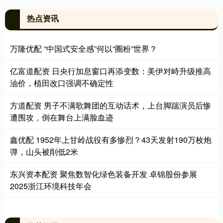
热点资讯
万隆优配 “中国式安全感”何以“圈粉”世界？
亿富道配资 日央行加息窗口再添变数：美伊对峙升级推高
油价，植田改口强调不确定性
方道配资 男子不满歌舞团的互动话术，上台脚踹演员后惨
遭围攻，倒在舞台上满脸血迹
鑫优配 1952年上甘岭战役有多惨烈？43天发射190万枚炮
弹，山头被削低2米
东兴资本配资 聚焦数智化绿色装备开发 卓锦股份参展
2025浙江环境科技年会