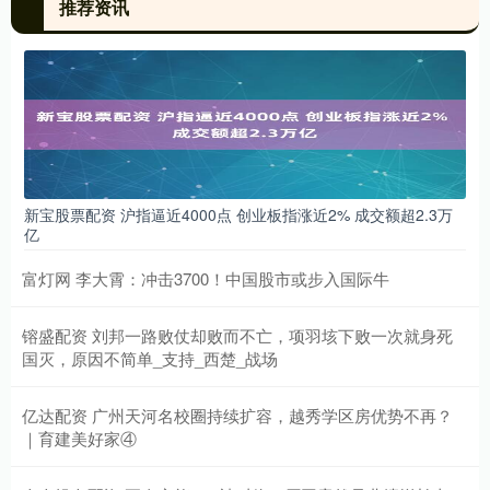
推荐资讯
新宝股票配资 沪指逼近4000点 创业板指涨近2% 成交额超2.3万
亿
富灯网 李大霄：冲击3700！中国股市或步入国际牛
镕盛配资 刘邦一路败仗却败而不亡，项羽垓下败一次就身死
国灭，原因不简单_支持_西楚_战场
亿达配资 广州天河名校圈持续扩容，越秀学区房优势不再？
｜育建美好家④